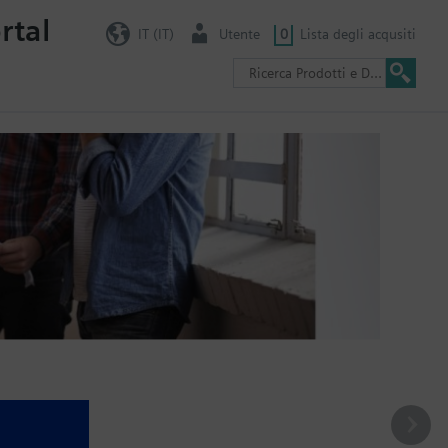
rtal
IT (IT)
Utente
0
Lista degli acqusiti
sso alle informazioni sui
alle sue caratteristiche e ordinarli tramite