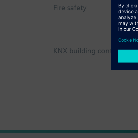
Fire safety
KNX building control