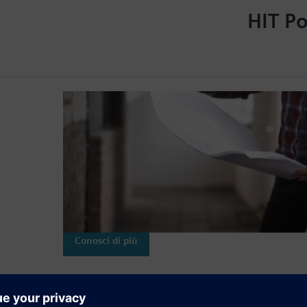
HIT Po
HIT fornisce un facile acce
prodotti
Aiuta l'utente a selezionare i prodotti in base 
Industry Mall.
HIT fornisce anche dati di...
Conosci di più