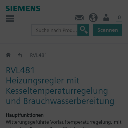
0
Kontakt
CH (de)
Nutzer
Scannen
RVL4..
RVL481
RVL481
Heizungsregler mit
Kesseltemperaturregelung
und Brauchwasserbereitung
Hauptfunktionen
Witterungsgeführte Vorlauftemperaturregelung, mit