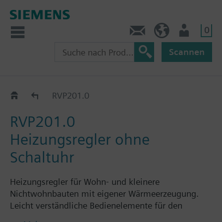
0
Kontakt
CH (de)
Nutzer
Scannen
RVP201..
RVP201.0
RVP201.0
Heizungsregler ohne
Schaltuhr
Heizungsregler für Wohn- und kleinere
Nichtwohnbauten mit eigener Wärmeerzeugung.
Leicht verständliche Bedienelemente für den
Benutzer.