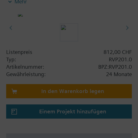
Mehr
Hauptfunktionen
Witterungsgeführte Vorlauf- oder
Kesseltemperaturregelung mit oder ohne
Raumeinfluss oder Raumtemperaturregelung.
Steuerung von Dreipunkt- oder Zweipunkt-
Stellantrieben oder direkte Brennersteuerung.
Listenpreis
812,00 CHF
Typ:
RVP201.0
Weitere Einstellungen
Artikelnummer:
BPZ:RVP201.0
Steuerung der Umwälzpumpe
Gewährleistung:
24 Monate
Schnellabsenkung und Schnellaufheizung
Heizkennlinie
In den Warenkorb legen
Raumtemperatureinfluss
Anlagen- und Raumfrostschutz
ECO-Automatik zum bedarfsabhängigen Ein-
Einem Projekt hinzufügen
und Ausschalten der Heizung
Maximalbegrenzung der Vorlauf- oder
Kesseltemperatur
Pumpennachlauf und Pumpenkick