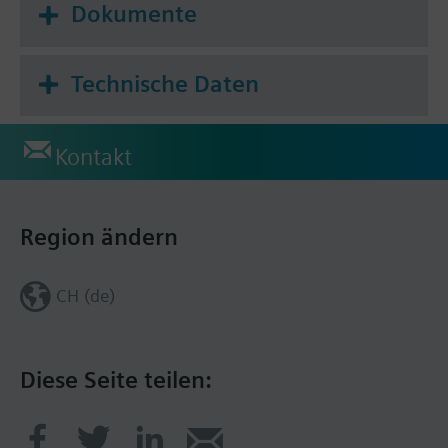
Dokumente
Ferneinstellung der Betriebsart über Raumgerät
oder externen Kontakt
Technische Daten
Betriebsarten
Folgende Betriebsarten können mit dem
Kontakt
Wahlschieber eingestellt werden:
Automatik/Schutzbetrieb, Automatik/Reduziert,
Absenkbetrieb, Normalbetrieb, Schutzbetrieb.
Region ändern
CH (de)
Diese Seite teilen: