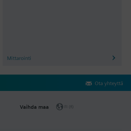
Mittarointi
Ota yhteyttä
Vaihda maa
FI (fi)