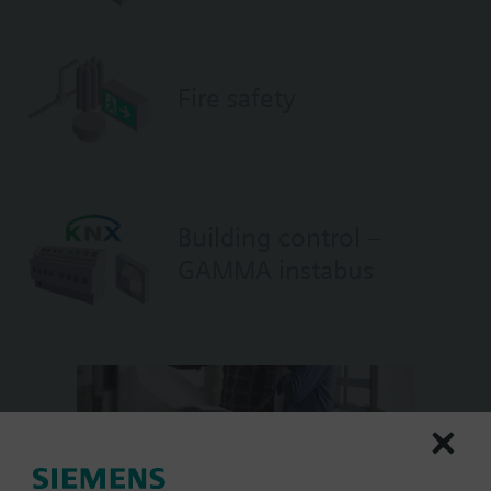
Fire safety
Building control –
GAMMA instabus
HIT provides an
easy access to