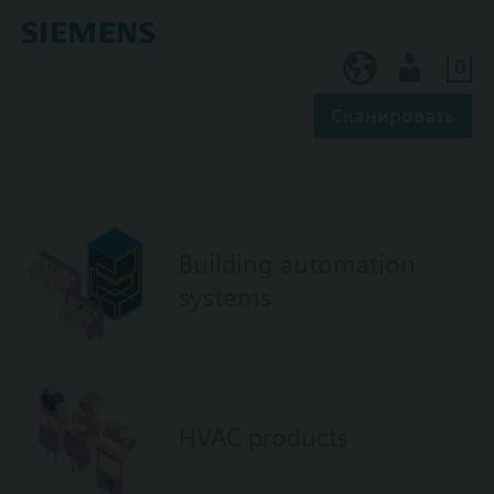
0
RU (ru)
Пользователь
Cканировать
Building automation
systems
HVAC products