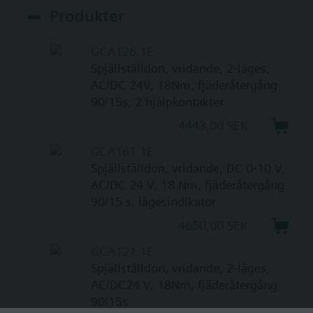
Produkter
GCA126.1E
Spjällställdon, vridande, 2-läges,
AC/DC 24V, 18Nm, fjäderåtergång
90/15s, 2 hjälpkontakter
4443,00 SEK
GCA161.1E
Spjällställdon, vridande, DC 0-10 V,
AC/DC 24 V, 18 Nm, fjäderåtergång
90/15 s, lägesindikator
4650,00 SEK
GCA121.1E
Spjällställdon, vridande, 2-läges,
AC/DC24 V, 18Nm, fjäderåtergång
90/15s