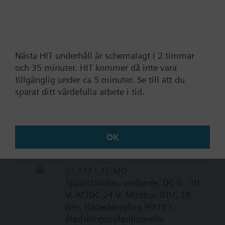
3908,00 SEK
GCA131.1E
Spjällställdon, vridande, 3-läges,
AC/DC 24 V, 18 Nm, fjäderåtergång
Nästa HIT underhåll är schemalagt i 2 timmar
90/15 s
och 35 minuter. HIT kommer då inte vara
tillgänglig under ca 5 minuter. Se till att du
4240,00 SEK
sparat ditt värdefulla arbete i tid.
GCA135.1E
Spjällställdon, vridande, 3-läges,
AC/DC 24 V, 18 Nm, fjäderåtergång
90/15 s, 2 hjälpkontakter
OK
5031,00 SEK
GCA161.1E/MO
Spjällställdon, vridande, DC 0...10
V, AC/DC 24 V, Modbus RTU, 18
Nm, fjäderåtergång 90/15 s,
återföringspotentiometer