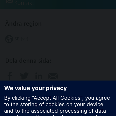
Kontakt
Ändra region
SE (sv)
Dela denna sida: