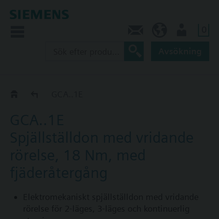
0
Kontakt
SE (sv)
Användare
Avsökning
Vridmoment 18 Nm: GCA..1E
GCA..1E
GCA..1E
Spjällställdon med vridande
rörelse, 18 Nm, med
fjäderåtergång
Elektromekaniskt spjällställdon med vridande
rörelse för 2-läges, 3-läges och kontinuerlig