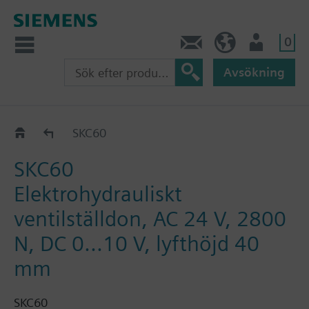
0
Kontakt
SE (sv)
Användare
Avsökning
SKC60/SKC62..
SKC60
SKC60
Elektrohydrauliskt
ventilställdon, AC 24 V, 2800
N, DC 0...10 V, lyfthöjd 40
mm
SKC60