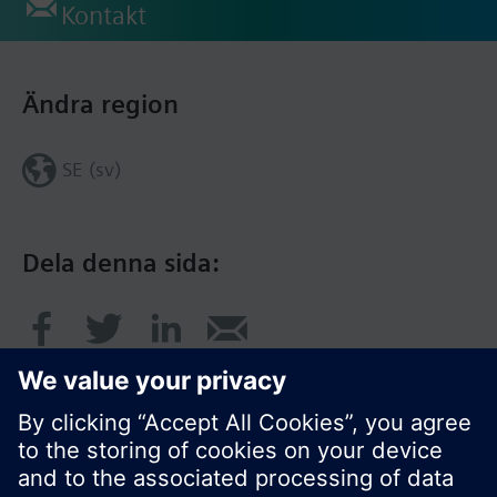
Kontakt
Ändra region
SE (sv)
Dela denna sida: