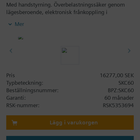
Med handstyrning. Överbelastningssäker genom
lägesberoende, elektronisk frånkoppling i
ändlägena. Kapsling av pressgjutet aluminium med
Mer
konsol för ventiler med 40 mm lyfthöjd.
Tillvalsfunktion: en hjälpkontakt.
Ytterligare information
Ställdon med beteckning ..U/..UA är UL-godkända.
(UL= Underwriters Laboratories Inc.)
Ställdon med beteckning ..UA har
Pris
16277,00 SEK
tilläggsfunktioner; Slaglängdsbegränsning,
Typbeteckning:
SKC60
sekvensstyrning och signalomvändning.
Beställningsnummer:
BPZ:SKC60
Garanti:
60 månader
RSK-nummer:
RSK5353694
Lägg i varukorgen