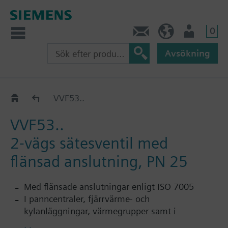
0
Kontakt
SE (sv)
Användare
Avsökning
2-vägs, PN 25: VVF53..
VVF53..
VVF53..
2-vägs sätesventil med
flänsad anslutning, PN 25
Med flänsade anslutningar enligt ISO 7005
I panncentraler, fjärrvärme- och
kylanläggningar, värmegrupper samt i
luftbehandlingsanläggningar som regler- eller