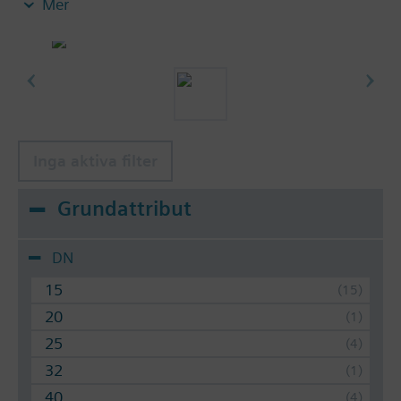
Mer
avstängningsventiler
Ytterligare information
Spindeltätningen måste ersättas vid användning av
en spindelvärmare med en medietemperatur under
–5 °C.
Inga aktiva filter
Grundattribut
DN
15
20
25
32
40