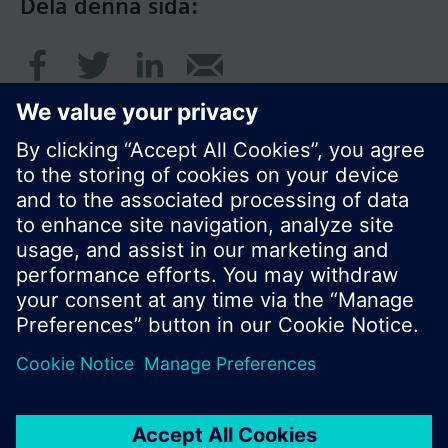
Dela denna sida:
© Siemens AB, Building Technologies Division,
CPS - 2017
Produktportfölj och priser kan variera mellan
länder.
Policy
Användarvillkor