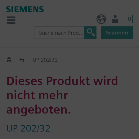
0
AT (de)
Nutzer
Scannen
Old2New
UP 202/32
Dieses Produkt wird
nicht mehr
angeboten.
UP 202/32