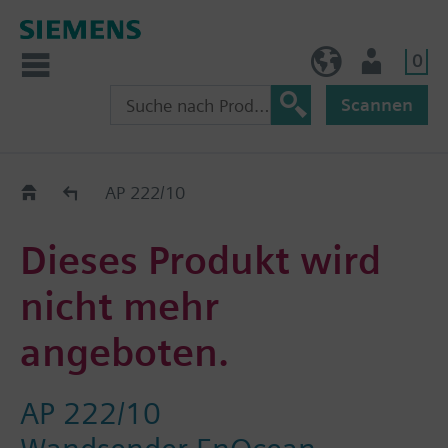
0
AT (de)
Nutzer
Scannen
Old2New
AP 222/10
Dieses Produkt wird
nicht mehr
angeboten.
AP 222/10