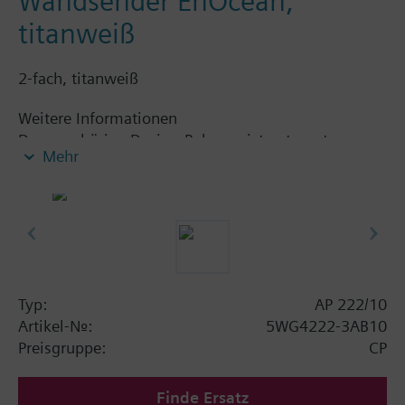
Wandsender EnOcean,
titanweiß
2-fach, titanweiß
Weitere Informationen
Der zugehörige Design-Rahmen ist getrennt zu
Mehr
bestellen. Siehe Kapitel Anzeige- und Bediengeräte -
Taster-Zubehör.
Typ:
AP 222/10
Artikel-Nr.:
5WG4222-3AB10
Preisgruppe:
CP
Finde Ersatz