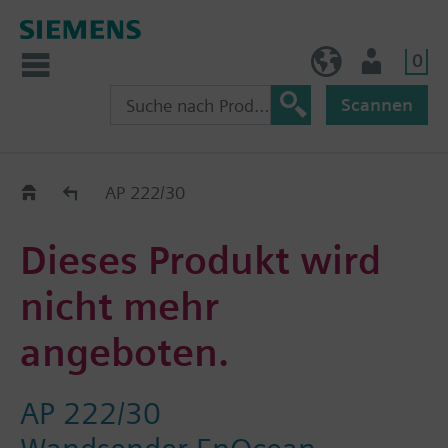
0
AT (de)
Nutzer
Scannen
Old2New
AP 222/30
Dieses Produkt wird
nicht mehr
angeboten.
AP 222/30