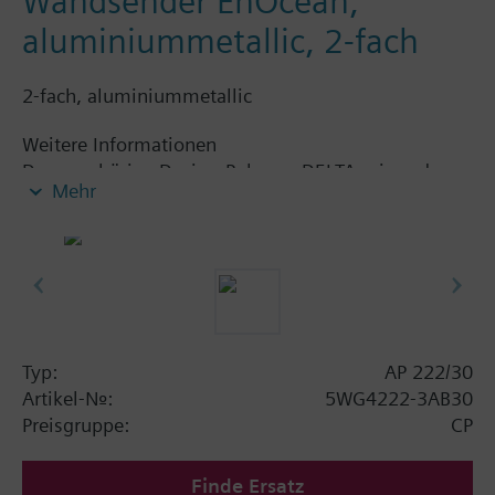
Wandsender EnOcean,
aluminiummetallic, 2-fach
2-fach, aluminiummetallic
Weitere Informationen
Der zugehörige Design-Rahmen DELTA miro oder
Mehr
DELTA line ist getrennt zu bestellen.
Typ:
AP 222/30
Artikel-Nr.:
5WG4222-3AB30
Preisgruppe:
CP
Finde Ersatz