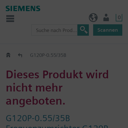
0
AT (de)
Nutzer
Scannen
Old2New
G120P-0.55/35B
Dieses Produkt wird
nicht mehr
angeboten.
G120P-0.55/35B