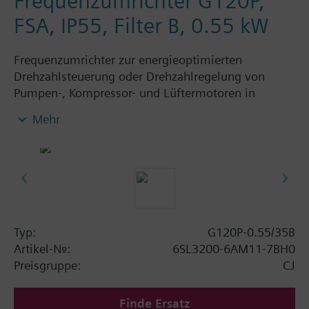
Frequenzumrichter G120P,
FSA, IP55, Filter B, 0.55 kW
Frequenzumrichter zur energieoptimierten
Drehzahlsteuerung oder Drehzahlregelung von
Pumpen-, Kompressor- und Lüftermotoren in
gebäudetechnischen Anwendungen, bestehend aus:
Mehr
Powermodule PM230, ControlUnit CU230P-2 BT mit
Schirmanschlussblech ohne Bedienpanel. Verfügbar
in Schutzart IP20 und IP55.
Weitere Informationen
Die Einbautiefe erhöht sich mit BOP-2 bzw. der
Blindabdeckung um 5 mm und mit IOP um 15 mm.
Typ:
G120P-0.55/35B
Artikel-Nr.:
6SL3200-6AM11-7BH0
Preisgruppe:
CJ
Finde Ersatz