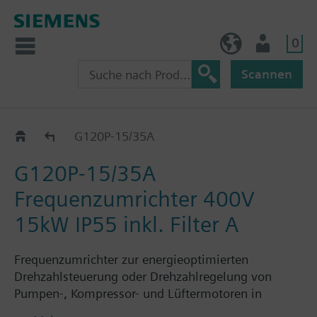
0
AT (de)
Nutzer
Scannen
G120P..5A
G120P-15/35A
G120P-15/35A
Frequenzumrichter 400V
15kW IP55 inkl. Filter A
Frequenzumrichter zur energieoptimierten
Drehzahlsteuerung oder Drehzahlregelung von
Pumpen-, Kompressor- und Lüftermotoren in
gebäudetechnischen Anwendungen, bestehend aus: