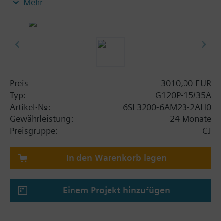
Mehr
Power Module PM230, Control Unit CU230P-2-BT
mit Schirmanschlussblech ohne Bedienpanel.
Weitere Informationen
Die Einbautiefe erhöht sich mit BOP-2 bzw. der
Blindabdeckung um 5 mm und mit IOP um 15 mm.
Preis
3010,00 EUR
Typ:
G120P-15/35A
Artikel-Nr.:
6SL3200-6AM23-2AH0
Gewährleistung:
24 Monate
Preisgruppe:
CJ
In den Warenkorb legen
Einem Projekt hinzufügen