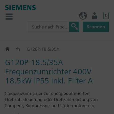
0
AT (de)
Nutzer
Scannen
G120P..5A
G120P-18.5/35A
G120P-18.5/35A
Frequenzumrichter 400V
18.5kW IP55 inkl. Filter A
Frequenzumrichter zur energieoptimierten
Drehzahlsteuerung oder Drehzahlregelung von
Pumpen-, Kompressor- und Lüftermotoren in
gebäudetechnischen Anwendungen, bestehend aus: