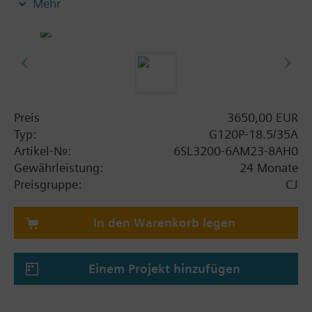
Mehr
Power Module PM230, Control Unit CU230P-2-BT
mit Schirmanschlussblech ohne Bedienpanel.
Weitere Informationen
Die Einbautiefe erhöht sich mit BOP-2 bzw. der
Blindabdeckung um 5 mm und mit IOP um 15 mm.
Preis
3650,00 EUR
Typ:
G120P-18.5/35A
Artikel-Nr.:
6SL3200-6AM23-8AH0
Gewährleistung:
24 Monate
Preisgruppe:
CJ
In den Warenkorb legen
Einem Projekt hinzufügen