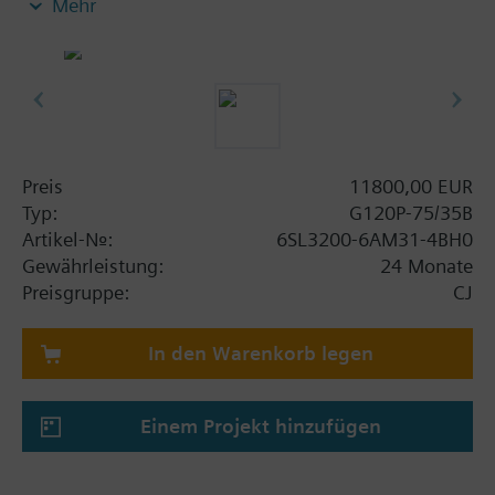
Mehr
Power Module PM230, Control Unit CU230P-2-BT
mit Schirmanschlussblech ohne Bedienpanel.
Weitere Informationen
Die Einbautiefe erhöht sich mit BOP-2 bzw. der
Blindabdeckung um 5 mm und mit IOP um 15 mm.
Preis
11800,00 EUR
Typ:
G120P-75/35B
Artikel-Nr.:
6SL3200-6AM31-4BH0
Gewährleistung:
24 Monate
Preisgruppe:
CJ
In den Warenkorb legen
Einem Projekt hinzufügen