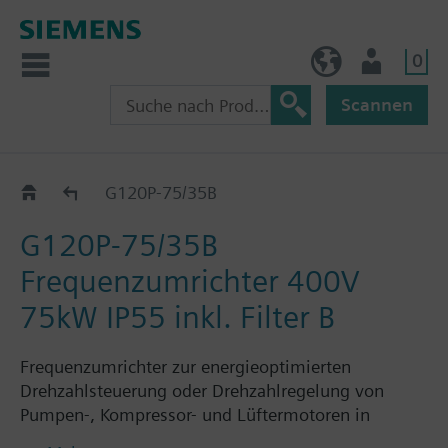
0
AT (de)
Nutzer
Scannen
G120P..5B
G120P-75/35B
G120P-75/35B
Frequenzumrichter 400V
75kW IP55 inkl. Filter B
Frequenzumrichter zur energieoptimierten
Drehzahlsteuerung oder Drehzahlregelung von
Pumpen-, Kompressor- und Lüftermotoren in
gebäudetechnischen Anwendungen, bestehend aus: