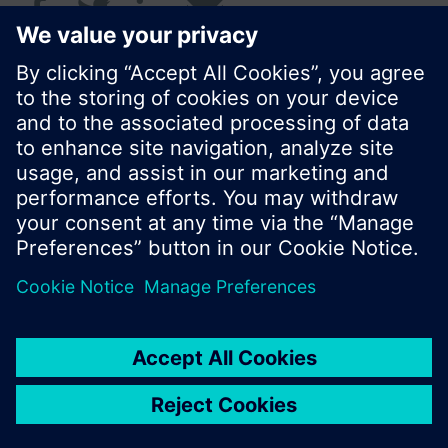
Die Erweiterungen und das Zubehör müssen
separat bestellt werden.
© Siemens Schweiz AG 2016
Produktangebot und Preise können pro Land
variieren.
Cookie Hinweis
Datenschutz
Nutzungsbedingungen