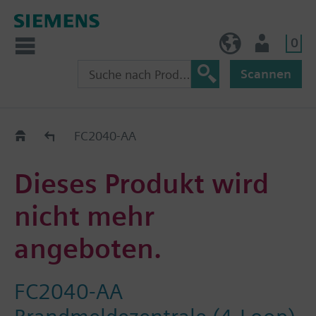
0
AT (de)
Nutzer
Scannen
Old2New
FC2040-AA
Dieses Produkt wird
nicht mehr
angeboten.
FC2040-AA