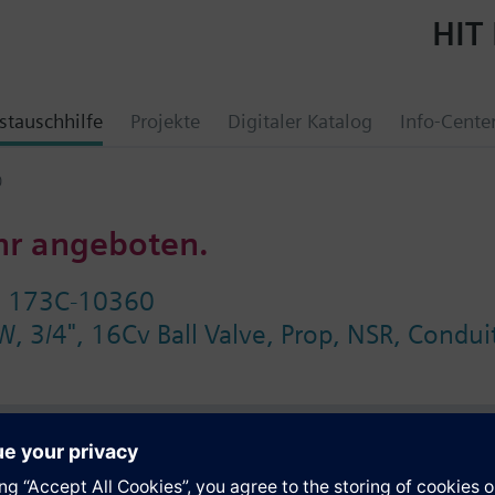
HIT 
tauschhilfe
Projekte
Digitaler Katalog
Info-Cente
0
hr angeboten.
l 173C-10360
W, 3/4", 16Cv Ball Valve, Prop, NSR, Condui
e