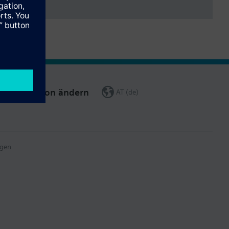
Region ändern
AT (de)
gen