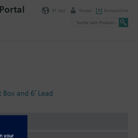
Portal
AT (de)
Nutzer
0
Einkaufsliste
r
t Box and 6' Lead