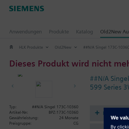
Anwendungen
Produkte
Katalog
Old2New Aus
HLK Produkte
Old2New
##N/A Singel 173C-1036
Dieses Produkt wird nicht me
##N/A Singe
599 Series 3
Typ:
##N/A Singel 173C-10360
Dokument
Artikel-Nr.:
BPZ:173C-10360
Gewährleistung:
24 Monate
Preisgruppe:
CG