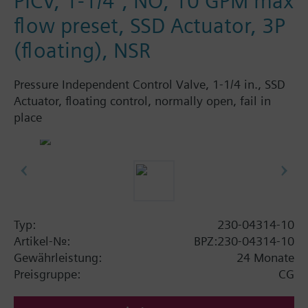
PICV, 1-1/4", NO, 10 GPM max
flow preset, SSD Actuator, 3P
(floating), NSR
Pressure Independent Control Valve, 1-1/4 in., SSD
Actuator, floating control, normally open, fail in
place
Typ:
230-04314-10
Artikel-Nr.:
BPZ:230-04314-10
Gewährleistung:
24 Monate
Preisgruppe:
CG