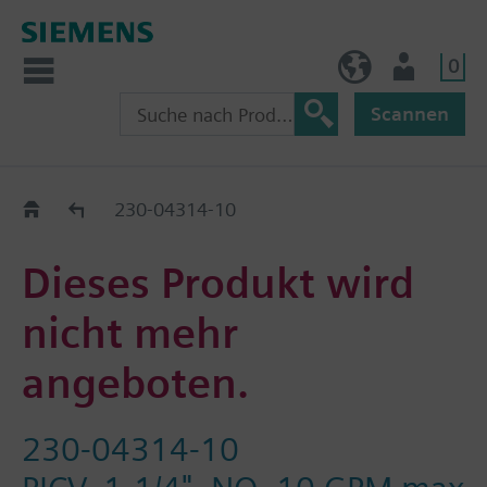
0
AT (de)
Nutzer
Scannen
Old2New
230-04314-10
Dieses Produkt wird
nicht mehr
angeboten.
230-04314-10