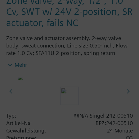
Zone valve, 2-way, 1/2", 1.0
Cv, SWT w/ 24V 2-position, SR
actuator, fails NC
Zone valve and actuator assembly. 2-way valve
body; sweat connection; Line size 0.50-inch; Flow
rate 1.0 Cv; SFA11U 2-position, spring return
actuator; 24 Vac; normally closed.
Mehr
Typ:
##N/A Singel 242-00510
Artikel-Nr.:
BPZ:242-00510
Gewährleistung:
24 Monate
Preisgruppe:
CG