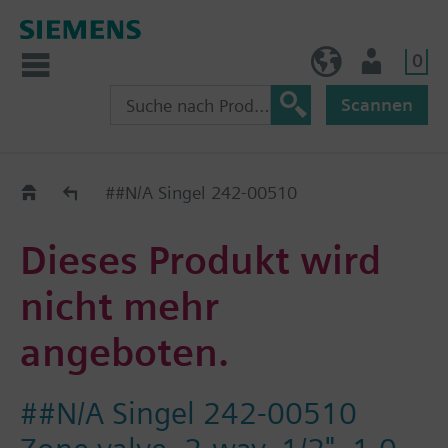
0
AT (de)
Nutzer
Scannen
Old2New
##N/A Singel 242-00510
Dieses Produkt wird
nicht mehr
angeboten.
##N/A Singel 242-00510