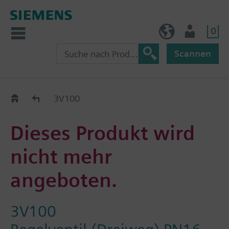
0
AT (de)
Nutzer
Scannen
Old2New
3V100
Dieses Produkt wird
nicht mehr
angeboten.
3V100