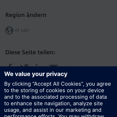
Region ändern
AT (de)
Diese Seite teilen: