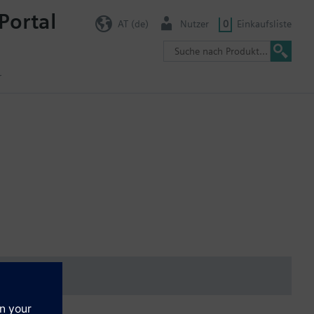
Portal
AT (de)
Nutzer
0
Einkaufsliste
r