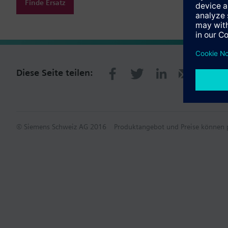
Finde Ersatz
Diese Seite teilen:
© Siemens Schweiz AG 2016
Produktangebot und Preise können p