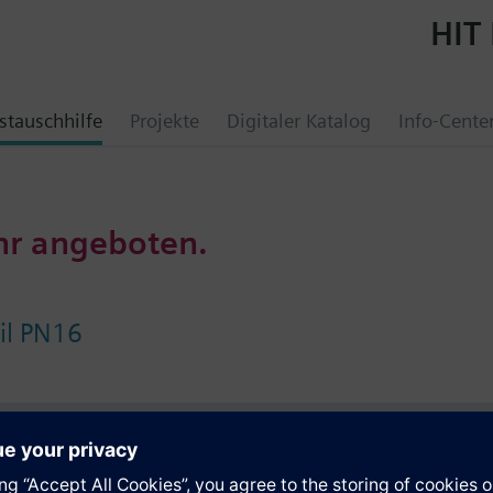
HIT 
tauschhilfe
Projekte
Digitaler Katalog
Info-Cente
hr angeboten.
il PN16
e