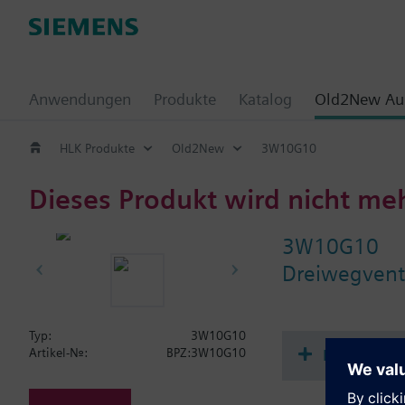
Anwendungen
Produkte
Katalog
Old2New Aus
HLK Produkte
Old2New
3W10G10
Dieses Produkt wird nicht me
3W10G10
Dreiwegvent
Typ:
3W10G10
Dokument
Artikel-Nr.:
BPZ:3W10G10