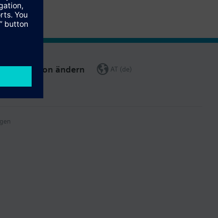
Region ändern
AT (de)
gen