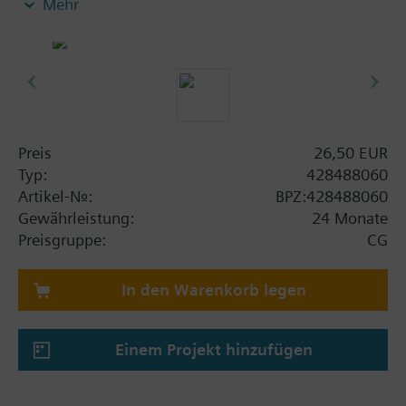
Mehr
- VVF31.., VXF31.., DN 15...80
- VVF40.., VXF40.., DN 15...80
- VXF41.., DN 15...40
- VVF52.., DN 15...40
- VVF43.., VXF43., DN 65…150 (bei Medien < -5 °C)
- VVF53.., VXF53.., DN 15…150 (bei Medien < -5
°C)
Preis
26,50 EUR
Typ:
428488060
Bei Verwendung der Ventile der Baureihen V..F43..,
Artikel-Nr.:
BPZ:428488060
V..F53.. mit Stösselheizung sowie einer
Gewährleistung:
24 Monate
Mediumstemperatur unter -5 °C muss die
Preisgruppe:
CG
Stösseldichtung ausgetauscht werden.
In den Warenkorb legen
Einem Projekt hinzufügen