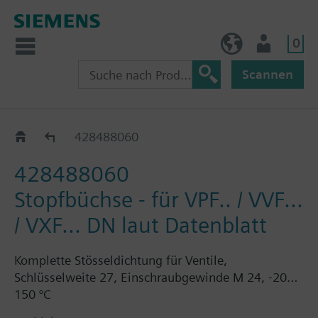
0
AT (de)
Nutzer
Scannen
Ersatzstopfbuchsen zu VVF63..
428488060
428488060
Stopfbüchse - für VPF.. / VVF...
/ VXF... DN laut Datenblatt
Komplette Stösseldichtung für Ventile,
Schlüsselweite 27, Einschraubgewinde M 24, -20…
150 °C
- VVF21.., VXF21.., DN 25...80