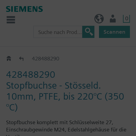
0
AT (de)
Nutzer
Scannen
Katalog
428488290
428488290
Stopfbuchse - Stösseld.
10mm, PTFE, bis 220°C (350
°C)
Stopfbuchse komplett mit Schlüsselweite 27,
Einschraubgewinde M24, Edelstahlgehäuse für die