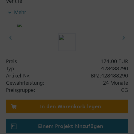
Ventile
- VXF41..4, DN 15...40
Mehr
- VVF52..A, VVF52..G
- VVF61.., VXF61.., DN 15...25
- VVF61..2, VXF61..2, DN 15...150
- VVF61..09, VXF61..09, DN 15...25
Preis
174,00 EUR
Typ:
428488290
Artikel-Nr.:
BPZ:428488290
Gewährleistung:
24 Monate
Preisgruppe:
CG
In den Warenkorb legen
Einem Projekt hinzufügen