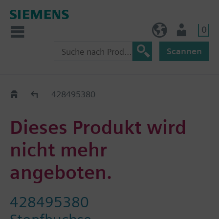
0
AT (de)
Nutzer
Scannen
Old2New
428495380
Dieses Produkt wird
nicht mehr
angeboten.
428495380