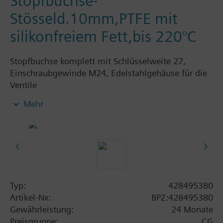
Stopfbuchse-
Stösseld.10mm,PTFE mit
silikonfreiem Fett,bis 220°C
Stopfbuchse komplett mit Schlüsselweite 27,
Einschraubgewinde M24, Edelstahlgehäuse für die
Ventile
- VXF41..5, DN15...40
Mehr
- VVF52…M, DN15…40
- VVF61..5, VXF61..5, DN15...25
Typ:
428495380
Artikel-Nr.:
BPZ:428495380
Gewährleistung:
24 Monate
Preisgruppe:
CG