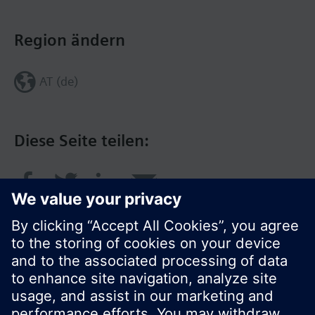
Region ändern
AT (de)
Diese Seite teilen: