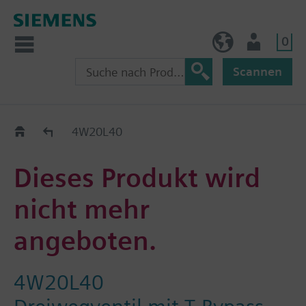
0
AT (de)
Nutzer
Scannen
Old2New
4W20L40
Dieses Produkt wird
nicht mehr
angeboten.
4W20L40