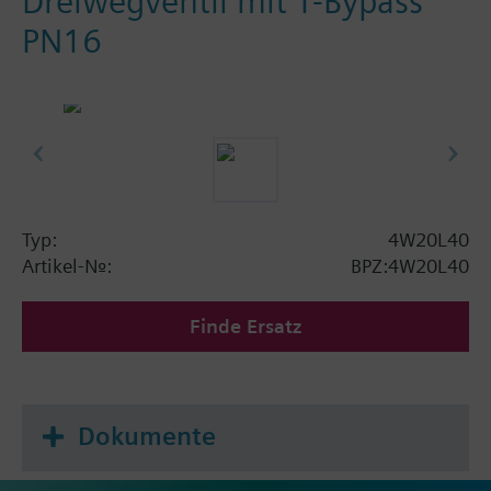
Dreiwegventil mit T-Bypass
PN16
Typ:
4W20L40
Artikel-Nr.:
BPZ:4W20L40
Finde Ersatz
Dokumente