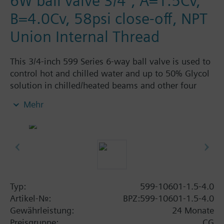
6W ball valve 3/4", A=1.5Cv,
B=4.0Cv, 58psi close-off, NPT
Union Internal Thread
This 3/4-inch 599 Series 6-way ball valve is used to
control hot and chilled water and up to 50% Glycol
solution in chilled/heated beams and other four
pipe systems using a single valve and actuator.
Mehr
Source A = 1.5 Cv and Source B = 4.0 Cv, linear flow
characteristic and chrome-plated brass ball and
stainless steel stem and Cv washers. There is a
handle for manual operation of the valve in the
event of power failure.
Typ:
599-10601-1.5-4.0
Artikel-Nr.:
BPZ:599-10601-1.5-4.0
Gewährleistung:
24 Monate
Preisgruppe:
CG