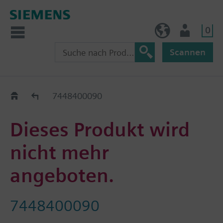
0
AT (de)
Nutzer
Scannen
Old2New
7448400090
Dieses Produkt wird
nicht mehr
angeboten.
7448400090