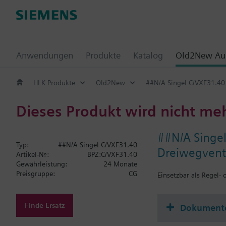
Anwendungen
Produkte
Katalog
Old2New Aus
HLK Produkte
Old2New
##N/A Singel C/VXF31.40
Dieses Produkt wird nicht me
##N/A Singe
Typ:
##N/A Singel C/VXF31.40
Dreiwegvent
Artikel-Nr.:
BPZ:C/VXF31.40
Gewährleistung:
24 Monate
Preisgruppe:
CG
Einsetzbar als Regel-
Finde Ersatz
Dokument