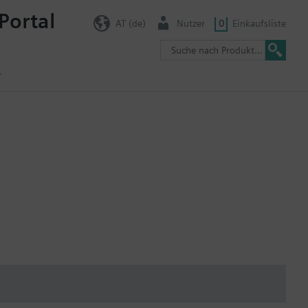
Portal
AT (de)
Nutzer
0
Einkaufsliste
r