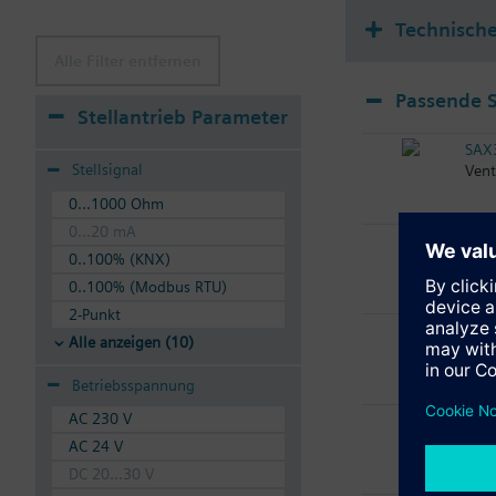
Technisch
Alle Filter entfernen
Passende S
Stellantrieb Parameter
SAX
Stellsignal
Vent
0...1000 Ohm
0...20 mA
SAX
0..100% (KNX)
Vent
0..100% (Modbus RTU)
2-Punkt
SAX
Alle anzeigen (10)
Vent
Betriebsspannung
AC 230 V
SAX
Vent
AC 24 V
DC 20...30 V