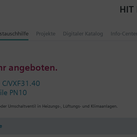
HIT 
tauschhilfe
Projekte
Digitaler Katalog
Info-Cente
hr angeboten.
l C/VXF31.40
ile PN10
 oder Umschaltventil in Heizungs-, Lüftungs- und Klimaanlagen.
e