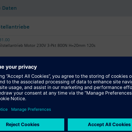
e Daten
tellantriebe
31.00
ilstellantrieb Motor 230V 3-Pkt 800N H=20mm 120s
31.03
ilstellantrieb Motor 230V 3-Pkt 800N H=20mm 30s
81.03
ilstellantrieb Motor 24VAC/DC 3-Pkt 800N Hub=20mm 30s
61.03/HR
ilstellantrieb 800 N, 20 mm Hub, AC/DC 24 V, stetig 0…10 V