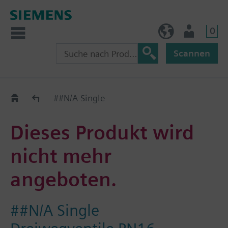
0
AT (de)
Nutzer
Scannen
Old2New
##N/A Single
Dieses Produkt wird
nicht mehr
angeboten.
##N/A Single