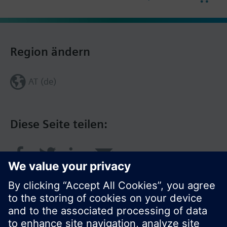
Region ändern
AT (de)
Diese Seite teilen: