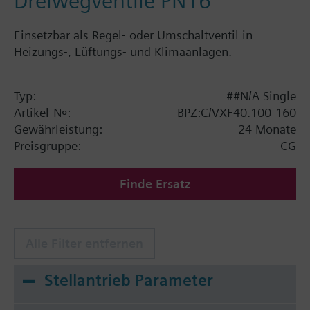
Dreiwegventile PN16
Einsetzbar als Regel- oder Umschaltventil in
Heizungs-, Lüftungs- und Klimaanlagen.
Typ:
##N/A Single
Artikel-Nr.:
BPZ:C/VXF40.100-160
Gewährleistung:
24 Monate
Preisgruppe:
CG
Finde Ersatz
Alle Filter entfernen
Stellantrieb Parameter