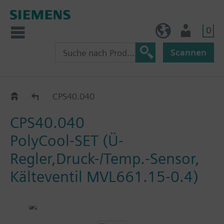
0
AT (de)
Nutzer
Scannen
Katalog
CPS40.040
CPS40.040
PolyCool-SET (Ü-
Regler,Druck-/Temp.-Sensor,
Kälteventil MVL661.15-0.4)