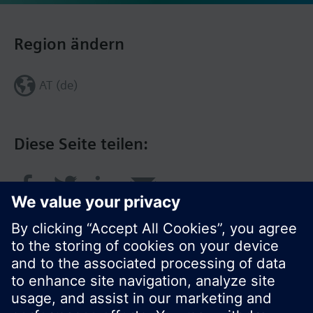
Region ändern
AT (de)
Diese Seite teilen: