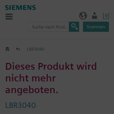
0
AT (de)
Nutzer
Scannen
Old2New
LBR3040
Dieses Produkt wird
nicht mehr
angeboten.
LBR3040