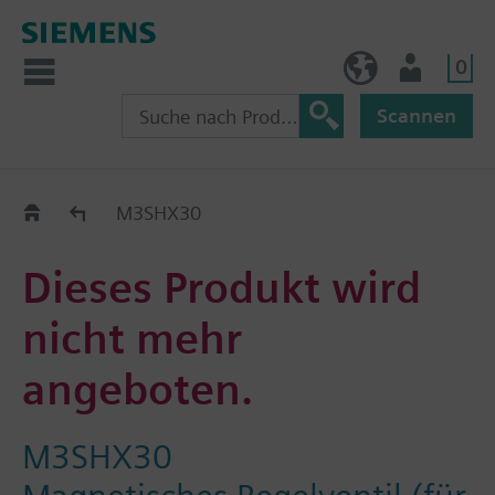
0
AT (de)
Nutzer
Scannen
Old2New
M3SHX30
Dieses Produkt wird
nicht mehr
angeboten.
M3SHX30