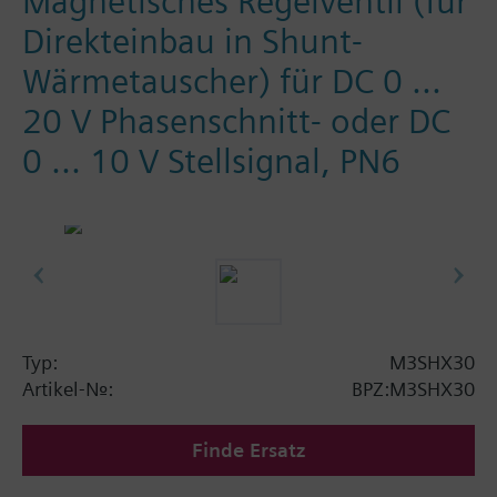
Magnetisches Regelventil (für
Direkteinbau in Shunt-
Wärmetauscher) für DC 0 ...
20 V Phasenschnitt- oder DC
0 ... 10 V Stellsignal, PN6
Typ:
M3SHX30
Artikel-Nr.:
BPZ:M3SHX30
Finde Ersatz