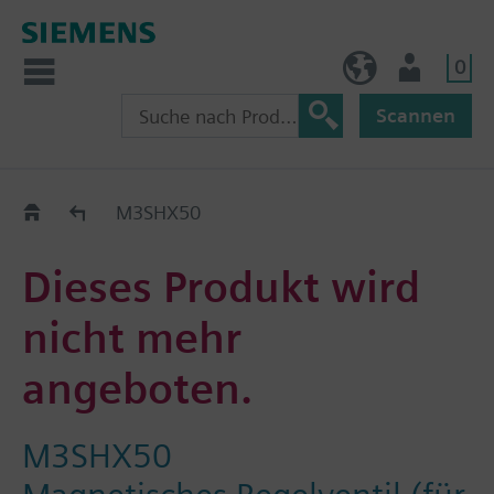
0
AT (de)
Nutzer
Scannen
Old2New
M3SHX50
Dieses Produkt wird
nicht mehr
angeboten.
M3SHX50