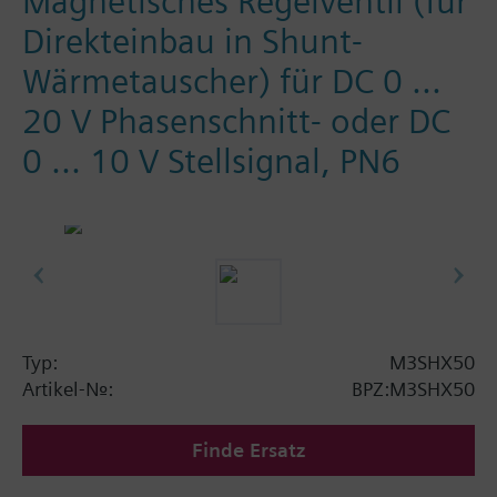
Magnetisches Regelventil (für
Direkteinbau in Shunt-
Wärmetauscher) für DC 0 ...
20 V Phasenschnitt- oder DC
0 ... 10 V Stellsignal, PN6
Typ:
M3SHX50
Artikel-Nr.:
BPZ:M3SHX50
Finde Ersatz