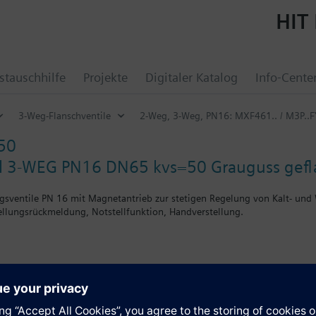
HIT 
tauschhilfe
Projekte
Digitaler Katalog
Info-Cente
3-Weg-Flanschventile
2-Weg, 3-Weg, PN16: MXF461.. / M3P..F
50
l 3-WEG PN16 DN65 kvs=50 Grauguss gefl
gsventile PN 16 mit Magnetantrieb zur stetigen Regelung von Kalt- und
ellungsrückmeldung, Notstellfunktion, Handverstellung.
n
gangsventil ist Eingang B (2) durch den Blindflansch Z155/.. zu verschli
r mineralölhaltige Medien (Datenblatt N4455)
 UL approbiert
e