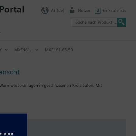
Portal
AT (de)
Nutzer
0
Einkaufsliste
r
Y
MXF461..
MXF461.65-50
anscht
 Warmwasseranlagen in geschlossenen Kreisläufen. Mit
essen.