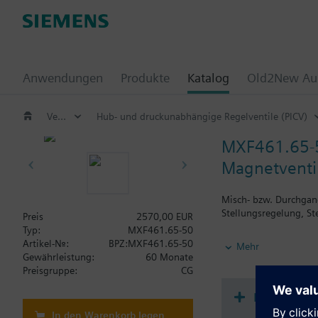
Anwendungen
Produkte
Katalog
Old2New Aus
Ventile und Stellantriebe
Hub- und druckunabhängige Regelventile (PICV)
MXF461.65-
Magnetventi
Misch- bzw. Durchgan
Stellungsregelung, St
Preis
2570,00 EUR
Typ:
MXF461.65-50
Weitere Informatione
Artikel-Nr.:
BPZ:MXF461.65-50
Mehr
Beim Einsatz als Durch
Gewährleistung:
60 Monate
MXF461..P Ventile fü
Preisgruppe:
CG
MXF461.. Ventile sind
Dokument
Warnung
In den Warenkorb legen