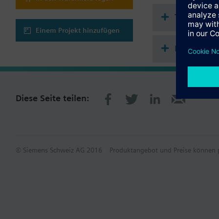
ACHTUNG!
Das Ventil darf nur al
Technisch
Einem Projekt hinzufügen
Mehrfach 
Diese Seite teilen:
© Siemens Schweiz AG 2016
Produktangebot und Preise können p