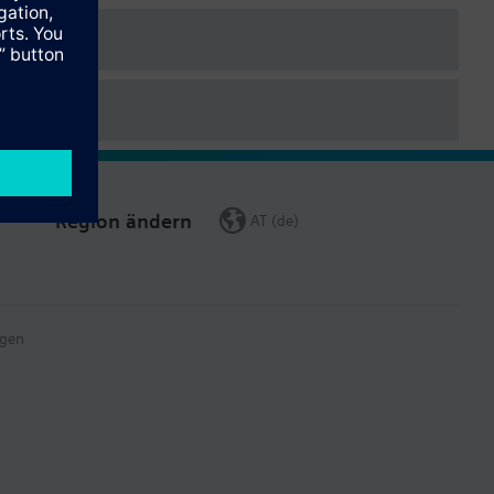
.
Region ändern
AT (de)
gen