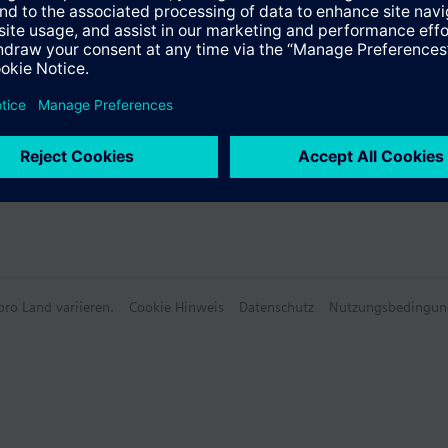
s Misch- oder Durchgangsventil, nicht als Verteilventil eingesetzt werden
e Daten
wählbares Zubehör
ro Land variieren.
Cookie Hinweis
Datenschutz
Nutzungsbedingun