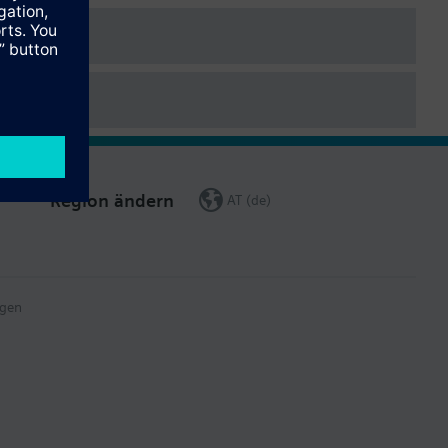
.
Region ändern
AT (de)
gen