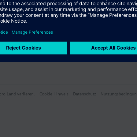
s Misch- oder Durchgangsventil eingesetzt werden, nicht als Verteilventil
e Daten
wählbares Zubehör
ro Land variieren.
Cookie Hinweis
Datenschutz
Nutzungsbedingun