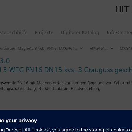
HIT 
tauschhilfe
Projekte
Digitaler Katalog
Info-Cente
ntiertem Magnetantrieb, PN16: MXG461..
MXG461..
MXG46
3.0
l 3-WEG PN16 DN15 kvs=3 Grauguss gesch
gsventile PN 16 mit Magnetantrieb zur stetigen Regelung von Kalt- und
ellungsrückmeldung, Notstellfunktion, Handverstellung.
n
rchgangsventil ist der Eingang B mit dem mitgelieferten Zubehör (Mutte
r mineralölhaltige Medien (Datenblatt N4455)
d UL approbiert
e