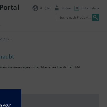
Portal
AT (de)
Nutzer
0
Einkaufsliste
r
1.15-3.0
raubt
 Warmwasseranlagen in geschlossenen Kreisläufen. Mit
r, Deckel, Flachdichtung) zu verschliessen.