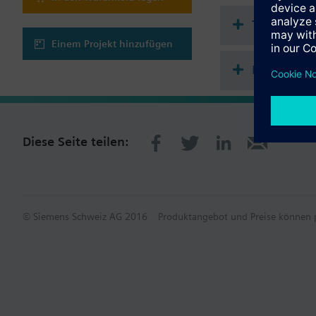
ACHTUNG!
Das Ventil darf nur al
Technisch
Einem Projekt hinzufügen
Mehrfach 
Diese Seite teilen:
© Siemens Schweiz AG 2016
Produktangebot und Preise können p