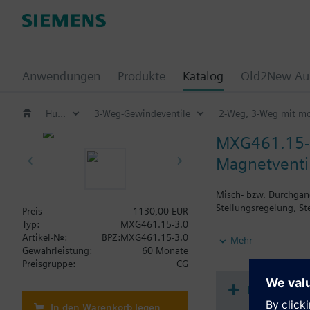
Anwendungen
Produkte
Katalog
Old2New Aus
Hub- und druckunabhängige Regelventile (PICV)
3-Weg-Gewindeventile
2-Weg, 3-Weg mit mo
MXG461.15-
Magnetventi
Misch- bzw. Durchgan
Stellungsregelung, St
Preis
1130,00 EUR
Typ:
MXG461.15-3.0
Weitere Informatione
Artikel-Nr.:
BPZ:MXG461.15-3.0
Mehr
Bei Verwendung als Du
Gewährleistung:
60 Monate
MXG461..P Ventile fü
Preisgruppe:
CG
MXG461.. Ventile sin
Dokument
Warnung
In den Warenkorb legen