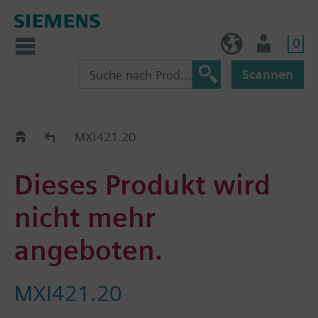
0
AT (de)
Nutzer
Scannen
Old2New
MXI421.20
Dieses Produkt wird
nicht mehr
angeboten.
MXI421.20