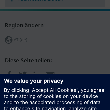
Region ändern
AT (de)
Diese Seite teilen: