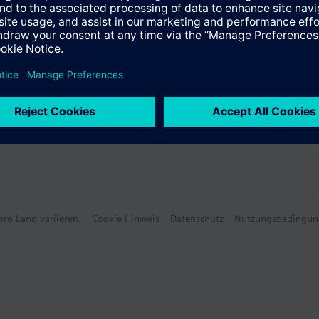
e Daten
ählbares Zubehör
ro Land variieren.
Cookie Hinweis
Datenschutz
Nutzungsbedingun