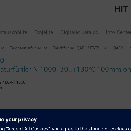
HIT 
tauschhilfe
Projekte
Digitaler Katalog
Info-Cente
Temperaturfühler
Tauchfühler: QAE.. / FT-TP..
QAE21..
10
aturfühler Ni1000 -30..+130°C 100mm oh
 / LG-Ni 1000 /
hr
n
gt mittels Schutzrohr oder Klemmverschraubung. Fehlt in der Tabelle die
-Stufe ist abhängig vom verwendeten Schutzrohr (siehe Zubehör). Bei
 im Lieferumfang anstelle eines Schutzrohres eine Klemmverschraubun
e