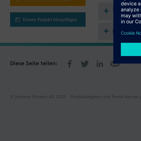
Technisch
Einem Projekt hinzufügen
Einfach w
Diese Seite teilen:
© Siemens Schweiz AG 2016
Produktangebot und Preise können p