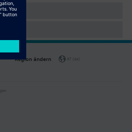
Region ändern
AT (de)
gen