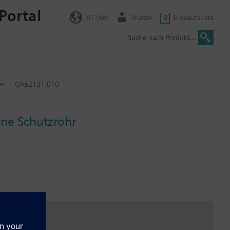
Portal
AT (de)
Nutzer
0
Einkaufsliste
r
QAE2121.010
ne Schutzrohr
 Angabe der PN-Stufe so ist im Lieferumfang kein Schutzrohr
 Verwendung der Klemmverschraubung AQE2102 beträgt die PN-Stufe
g AQE2102 enthalten.