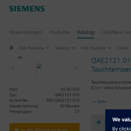
Anwendungen
Produkte
Katalog
Old2New Aus
HLK Produkte
Katalog
HLK Produkte
Fühler
QAE2121.0
Tauchtemper
Tauchtemperaturfühler
0.1m / ohne Schutzro
Preis
82,00 EUR
Typ:
QAE2121.010
Weitere Informatione
Artikel-Nr.:
BPZ:QAE2121.010
Mehr
Die Befestigung erfol
Gewährleistung:
60 Monate
enthalten und die PN
Preisgruppe:
CF
16 bar.
Beim QAE2122.013 ist
Dokument
In den Warenkorb legen