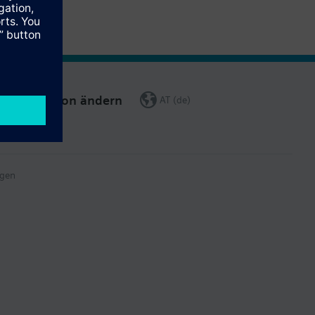
Region ändern
AT (de)
gen