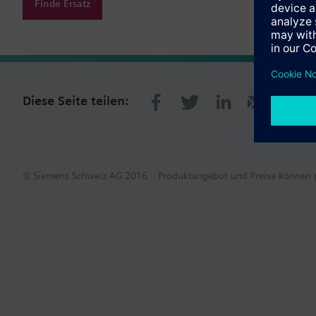
Finde Ersatz
Diese Seite teilen:
© Siemens Schweiz AG 2016
Produktangebot und Preise können p