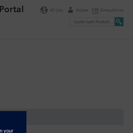
Portal
AT (de)
Nutzer
0
Einkaufsliste
r