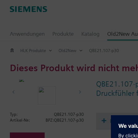
Anwendungen
Produkte
Katalog
Old2New Aus
HLK Produkte
Old2New
QBE21.107-p30
Dieses Produkt wird nicht me
QBE21.107-
Druckfühler 
Typ:
QBE21.107-p30
Dokument
Artikel-Nr.:
BPZ:QBE21.107-p30