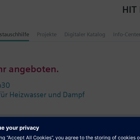
HIT 
tauschhilfe
Projekte
Digitaler Katalog
Info-Cente
hr angeboten.
p30
für Heizwasser und Dampf
e