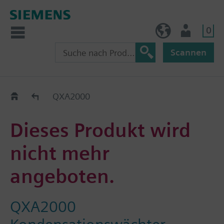
0
AT (de)
Nutzer
Scannen
Old2New
QXA2000
Dieses Produkt wird
nicht mehr
angeboten.
QXA2000