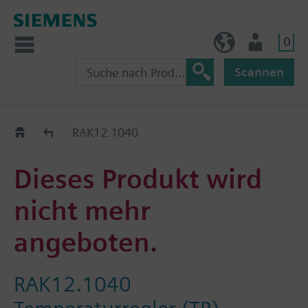
0
AT (de)
Nutzer
Scannen
Old2New
RAK12.1040
Dieses Produkt wird
nicht mehr
angeboten.
RAK12.1040