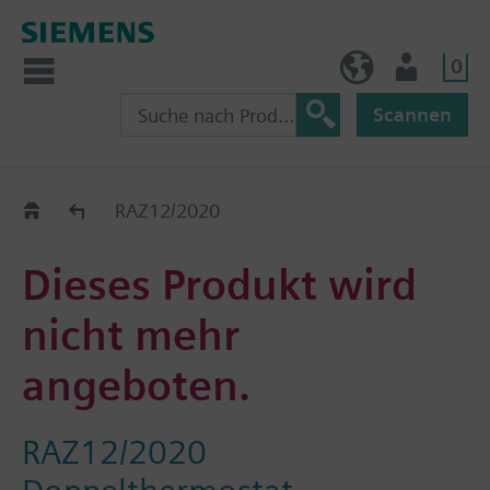
0
AT (de)
Nutzer
Scannen
Old2New
RAZ12/2020
Dieses Produkt wird
nicht mehr
angeboten.
RAZ12/2020