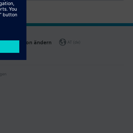
Region ändern
AT (de)
gen