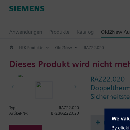
Anwendungen
Produkte
Katalog
Old2New Aus
HLK Produkte
Old2New
RAZ22.020
Dieses Produkt wird nicht me
RAZ22.020
Doppelthermo
Sicherheitst
Typ:
RAZ22.020
Artikel-Nr.:
BPZ:RAZ22.020
Dokument