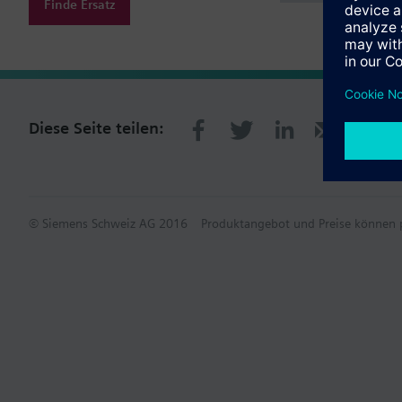
Finde Ersatz
Diese Seite teilen:
© Siemens Schweiz AG 2016
Produktangebot und Preise können p