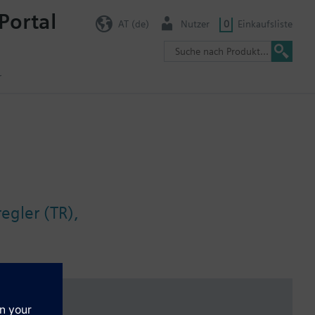
Portal
AT (de)
Nutzer
0
Einkaufsliste
r
egler (TR),