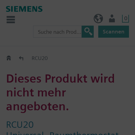
0
AT (de)
Nutzer
Scannen
Old2New
RCU20
Dieses Produkt wird
nicht mehr
angeboten.
RCU20