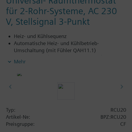
Universal- Raumthermostat
für 2-Rohr-Systeme, AC 230
V, Stellsignal 3-Punkt
Heiz- und Kühlsequenz
Automatische Heiz- und Kühlbetrieb-
Umschaltung (mit Fühler QAH11.1)
Festes P-band (4 K Heizen, 2 K Kühlen)
Mehr
3-Punkt-Stellsignalausgang
Typ:
RCU20
Artikel-Nr.:
BPZ:RCU20
Preisgruppe:
CF