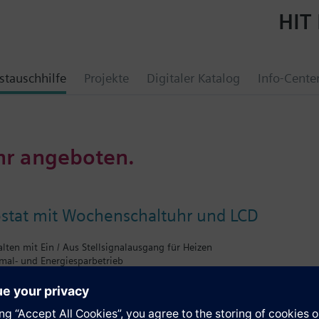
HIT 
tauschhilfe
Projekte
Digitaler Katalog
Info-Cente
hr angeboten.
tat mit Wochenschaltuhr und LCD
lten mit Ein / Aus Stellsignalausgang für Heizen
rmal- und Energiesparbetrieb
nd manueller Betrieb
t: Signalweiss RAL9003 (NCS S 0502-G)
te: Lichtgrau RAL7035 (NCS 2801-Y43R)