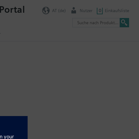
Portal
AT (de)
Nutzer
0
Einkaufsliste
r