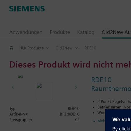
Anwendungen
Produkte
Katalog
Old2New Aus
HLK Produkte
Old2New
RDE10
Dieses Produkt wird nicht me
RDE10
Raumthermos
2-Punkt-Regelverha
Betriebsarten: No
Typ:
RDE10
Wochenschaltuhr u
Artikel-Nr.:
BPZ:RDE10
Farbe Gehäusefron
Preisgruppe:
CE
Mehr
Farbe Montageplat