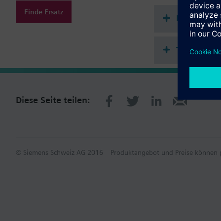
Finde Ersatz
Dokument
Technisch
Diese Seite teilen:
© Siemens Schweiz AG 2016
Produktangebot und Preise können p