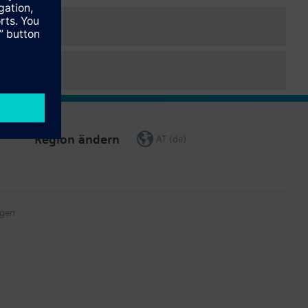
Region ändern
AT (de)
gen