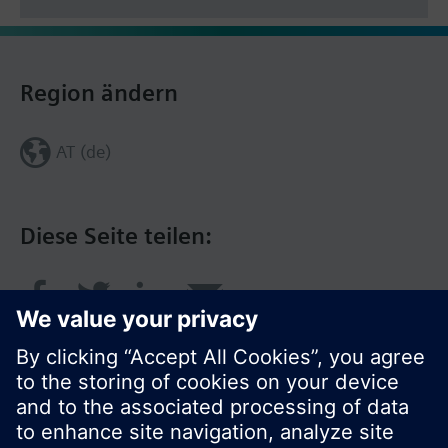
Region ändern
AT (de)
Diese Seite teilen: