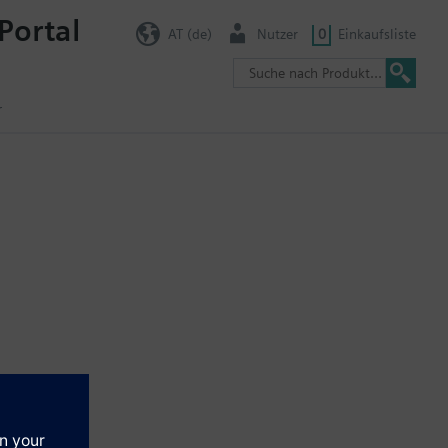
Portal
AT (de)
Nutzer
0
Einkaufsliste
r
 Luftvolumenstrom, Luftqualität etc.