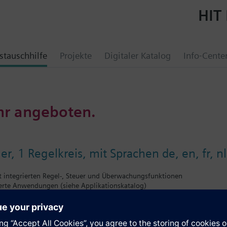
HIT 
tauschhilfe
Projekte
Digitaler Katalog
Info-Cente
hr angeboten.
er, 1 Regelkreis, mit Sprachen de, en, fr, nl
it integrierten Regel-, Steuer und Überwachungsfunktionen
ierte Anwendungen (siehe Applikationskatalog)
tionsmöglichkeit
grössen Temperatur, relative / absolute Feuchte, Druck / Druckdifferenz,
nzregler mit P, PI oder PID Verhalten
erbar (Erweiterungsmodule)