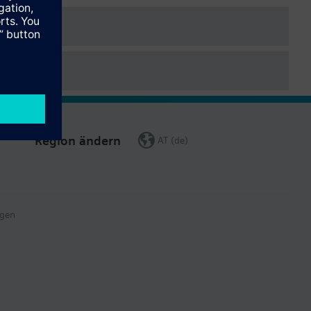
weiterung. Die Erweiterungsmodule werden mit dem Regler über
bedienung, erfolgt über das Bediengerät zum Regler.
Region ändern
AT (de)
gen