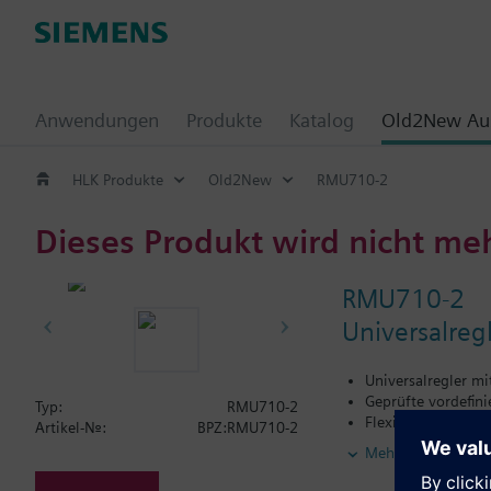
Anwendungen
Produkte
Katalog
Old2New Aus
HLK Produkte
Old2New
RMU710-2
Dieses Produkt wird nicht me
RMU710-2
Universalregl
Universalregler m
Geprüfte vordefin
Typ:
RMU710-2
Flexible Konfigura
Artikel-Nr.:
BPZ:RMU710-2
Geeignet für Regel
Mehr
Unabhängige Seque
Funktional erweit