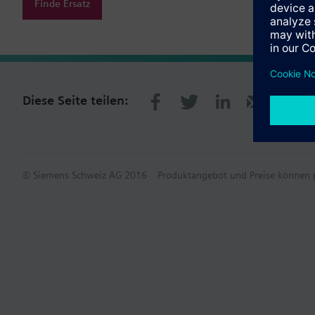
Finde Ersatz
Diese Seite teilen:
© Siemens Schweiz AG 2016
Produktangebot und Preise können p