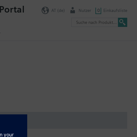
Portal
AT (de)
Nutzer
0
Einkaufsliste
r