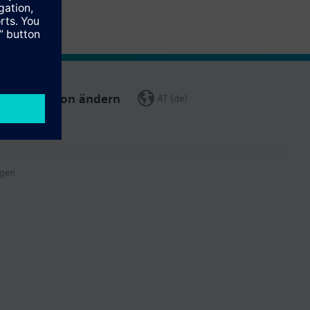
Region ändern
AT (de)
gen