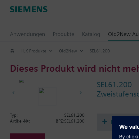
Anwendungen
Produkte
Katalog
Old2New Aus
HLK Produkte
Old2New
SEL61.200
Dieses Produkt wird nicht me
SEL61.200
Zweistufensc
Typ:
SEL61.200
Dokument
Artikel-Nr.:
BPZ:SEL61.200