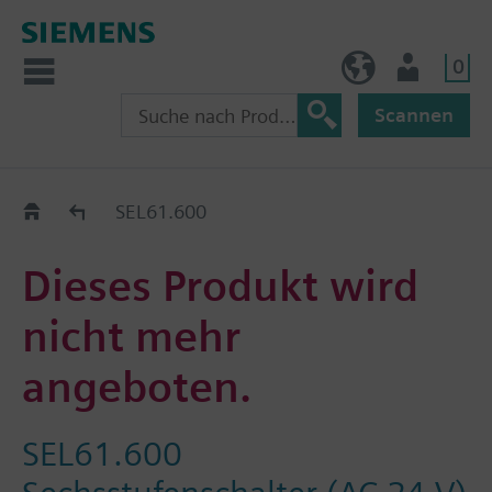
0
AT (de)
Nutzer
Scannen
Old2New
SEL61.600
Dieses Produkt wird
nicht mehr
angeboten.
SEL61.600