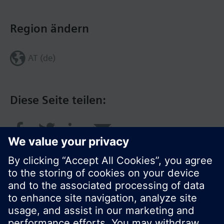
Region ändern
AT (de)
Diese Seite teilen: