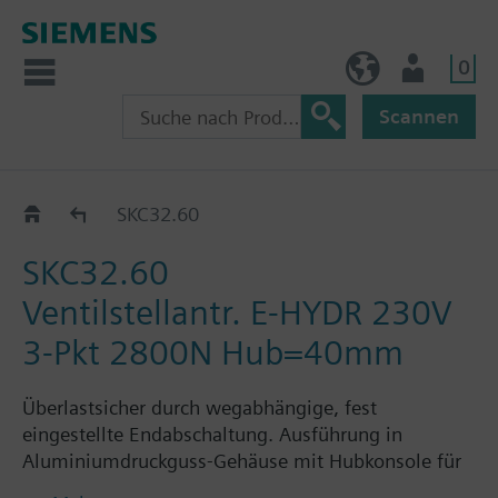
0
AT (de)
Nutzer
Scannen
SKC32../SKC82..
SKC32.60
SKC32.60
Ventilstellantr. E-HYDR 230V
3-Pkt 2800N Hub=40mm
Überlastsicher durch wegabhängige, fest
eingestellte Endabschaltung. Ausführung in
Aluminiumdruckguss-Gehäuse mit Hubkonsole für
Ventile mit 40 mm Hub. Einbauplatz für einen