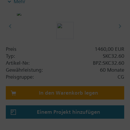
Mehr
Hilfsschalter oder ein Potentiometer. Mit
Handverstellung.
Weitere Informationen
SKC..U sind UL approbiert. MK..6.. sind Stellgeräte
mit Sicherheitsfunktion nach DIN EN 14597.
Preis
1460,00 EUR
Typ:
SKC32.60
Artikel-Nr.:
BPZ:SKC32.60
Gewährleistung:
60 Monate
Preisgruppe:
CG
In den Warenkorb legen
Einem Projekt hinzufügen