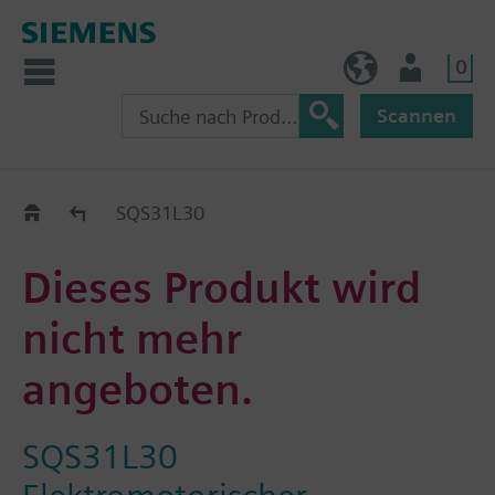
0
AT (de)
Nutzer
Scannen
Old2New
SQS31L30
Dieses Produkt wird
nicht mehr
angeboten.
SQS31L30