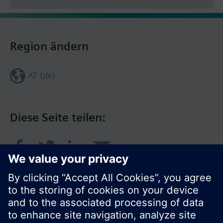
Region ändern
AT (de)
Diese Seite teilen: